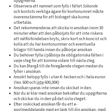
uppgifterna.
Observera att namnet som fylls i fältet
Sökande
och kontots verkliga ägare för kontonumret måste
överensstämma för att bidraget ska kunna
utbetalas.
Det rekommenderas att skicka in ansökan inom 30
minuter efter att den påbörjats för att inte riskera
att nätförbindelsen bryts, skriv kort och koncist och
kolla att du har kontonummer och eventuella
bilagor till handa innan du påbörjar ansökan.
Du behöver fylla i/påbörja de obligatoriska fälten i
varje steg för att komma vidare till nästa steg.
Du kan återgå till de föregående stegen medan du
fyller i ansökan.
Ansökt belopp fylls i utan €-tecken och i hela euron
(tex. 600 och
inte
600,00€)
Ansökan sparas inte innan du skickat in den.
När du är klar med ansökan bekräftar du uppgifterna
och skickar du in den på det sista steget.
Efter inskickad ansökan får du ett e-
postmeddelande med en länk till din ansökan, med