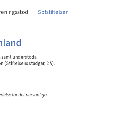
reningsstöd
Spfstiftelsen
inland
ra samt understöda
 (Stiftelsens stadgar, 2 §).
else för det personliga