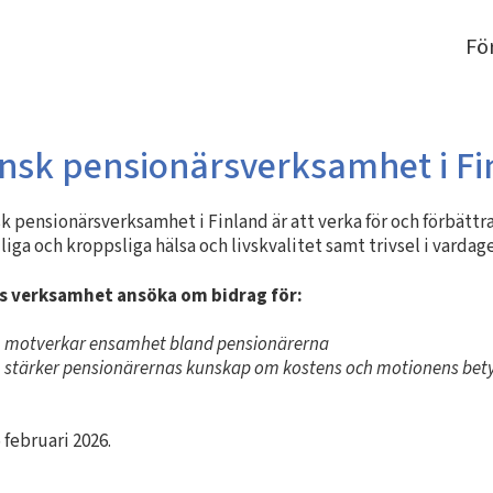
Fö
vensk pensionärsverksamhet i F
sk pensionärsverksamhet i Finland är att verka för och förbätt
ga och kroppsliga hälsa och livskvalitet samt trivsel i vardagen
rs verksamhet ansöka om bidrag för:
om motverkar ensamhet bland pensionärerna
m stärker pensionärernas kunskap om kostens och motionens betyd
 februari 2026.