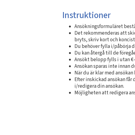
Instruktioner
Ansökningsformuläret består
Det rekommenderas att skick
bryts, skriv kort och konci
Du behöver fylla i/påbörja de
Du kan återgå till de föreg
Ansökt belopp fylls i utan €
Ansökan sparas inte innan du
När du är klar med ansökan b
Efter inskickad ansökan får
i/redigera din ansökan.
Möjligheten att redigera an