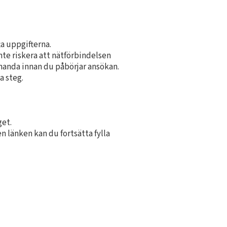
a uppgifterna.
nte riskera att nätförbindelsen
 handa innan du påbörjar ansökan.
a steg.
get.
 länken kan du fortsätta fylla