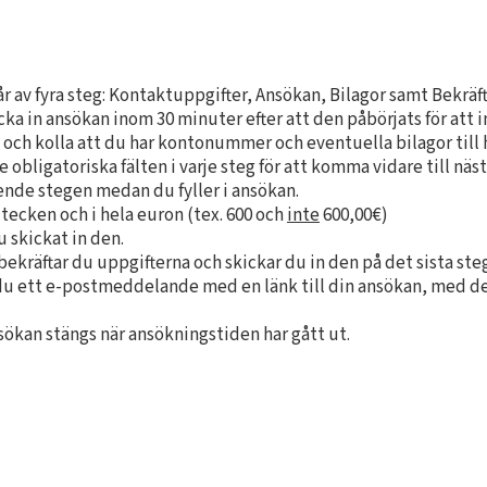
 av fyra steg: Kontaktuppgifter, Ansökan, Bilagor samt Bekräft
a in ansökan inom 30 minuter efter att den påbörjats för att i
st och kolla att du har kontonummer och eventuella bilagor till
 obligatoriska fälten i varje steg för att komma vidare till näst
ående stegen medan du fyller i ansökan.
-tecken och i hela euron (tex. 600 och
inte
600,00€)
 skickat in den.
ekräftar du uppgifterna och skickar du in den på det sista ste
 du ett e-postmeddelande med en länk till din ansökan, med den
sökan stängs när ansökningstiden har gått ut.